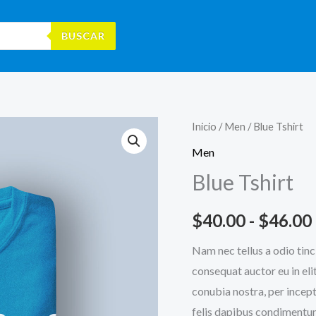
BUSCAR
Blue
Inicio
/
Men
/ Blue Tshirt
Tshirt
Men
cantidad
Blue Tshirt
$
40.00
-
$
46.00
Nam nec tellus a odio tinc
consequat auctor eu in elit
conubia nostra, per incept
felis dapibus condimentum