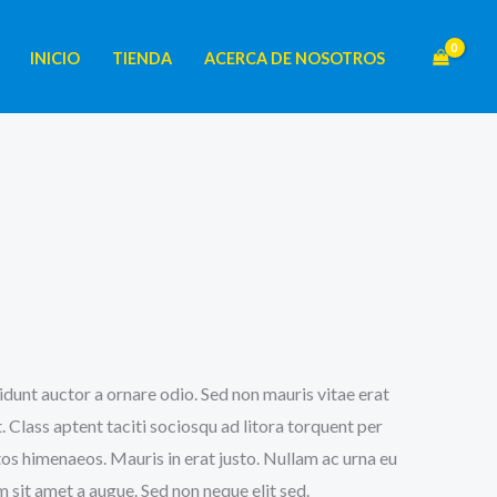
INICIO
TIENDA
ACERCA DE NOSOTROS
Rango
de
precios:
desde
idunt auctor a ornare odio. Sed non mauris vitae erat
$40.00
. Class aptent taciti sociosqu ad litora torquent per
hasta
os himenaeos. Mauris in erat justo. Nullam ac urna eu
 sit amet a augue. Sed non neque elit sed.