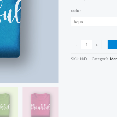
color
-
+
SKU:
N/D
Categoría:
Me