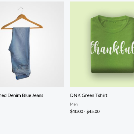
Rango
de
precios:
desde
$40.00
hasta
$45.00
hed Denim Blue Jeans
DNK Green Tshirt
Men
$
40.00
-
$
45.00